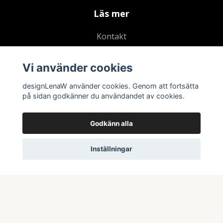
Läs mer
Kontakt
Köpvillkor
Vi använder cookies
Dataskydds & Integritetspolicy
Aktuella Events
designLenaW använder cookies. Genom att fortsätta
på sidan godkänner du användandet av cookies.
Blogg
Godkänn alla
Inställningar
© 2026 designLenaW