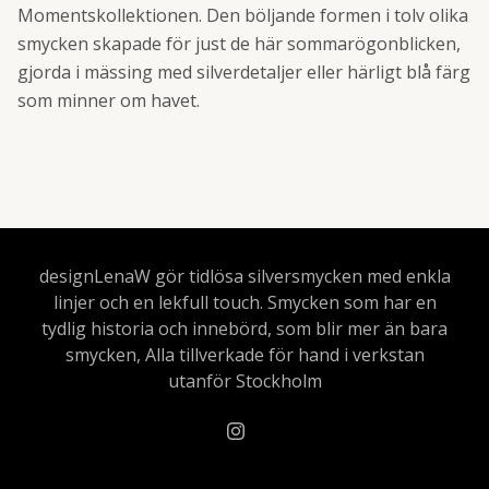
Momentskollektionen. Den böljande formen i tolv olika
smycken skapade för just de här sommarögonblicken,
gjorda i mässing med silverdetaljer eller härligt blå färg
som minner om havet.
designLenaW gör tidlösa silversmycken med enkla
linjer och en lekfull touch. Smycken som har en
tydlig historia och innebörd, som blir mer än bara
smycken, Alla tillverkade för hand i verkstan
utanför Stockholm