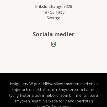
Erikslundsvägen 328
187 53 Täby
Sverige
Sociala medier
designLenaW gör tidlösa silversmycken med enkla
linjer och en lekfull touch. Smycken som har en
tydlig historia och innebörd, som blir mer än bara
smycken, Alla tillverkade för hand i verkstan
utanför Stockholm