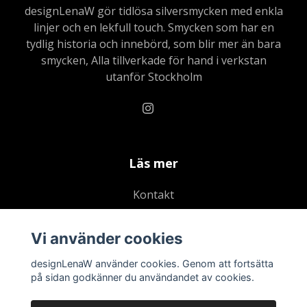
designLenaW gör tidlösa silversmycken med enkla
linjer och en lekfull touch. Smycken som har en
tydlig historia och innebörd, som blir mer än bara
smycken, Alla tillverkade för hand i verkstan
utanför Stockholm
Läs mer
Kontakt
Köpvillkor
Vi använder cookies
Dataskydds & Integritetspolicy
Aktuella Events
designLenaW använder cookies. Genom att fortsätta
på sidan godkänner du användandet av cookies.
Blogg