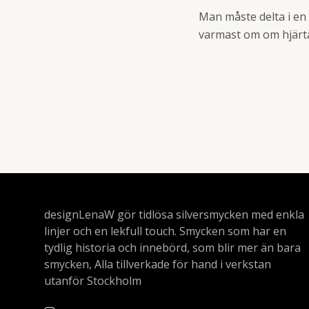
Man måste delta i en 
varmast om om hjärt
designLenaW gör tidlösa silversmycken med enkla
linjer och en lekfull touch. Smycken som har en
tydlig historia och innebörd, som blir mer än bara
smycken, Alla tillverkade för hand i verkstan
utanför Stockholm