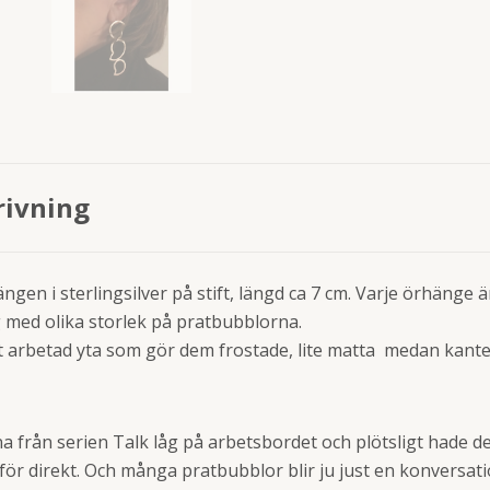
rivning
gen i sterlingsilver på stift, längd ca 7 cm. Varje örhänge ä
g med olika storlek på pratbubblorna.
t arbetad yta som gör dem frostade, lite matta medan kant
från serien Talk låg på arbetsbordet och plötsligt hade det
för direkt. Och många pratbubblor blir ju just en konversati