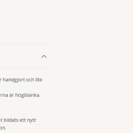
r handgjort och lite
erna är högblanka.
 bildats ett nytt
on.