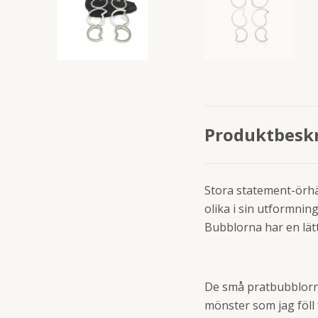
Produktbesk
Stora statement-örhän
olika i sin utformnin
Bubblorna har en lät
De små pratbubblorna 
mönster som jag föll 