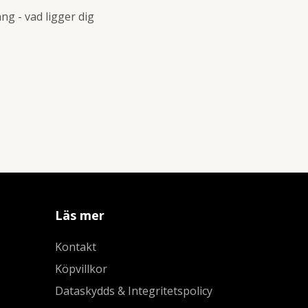
ng - vad ligger dig
Läs mer
Kontakt
Köpvillkor
Dataskydds & Integritetspolicy