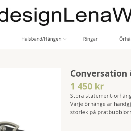
Halsband/Hängen
Ringar
Örhä
Conversation
1 450 kr
Stora statement-örhängen
Varje örhänge är handgjo
storlek på pratbubblor