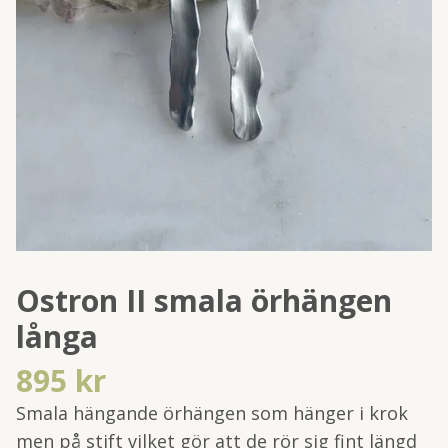
Ostron II smala örhängen
långa
895 kr
Smala hängande örhängen som hänger i krok
men på stift vilket gör att de rör sig fint längd