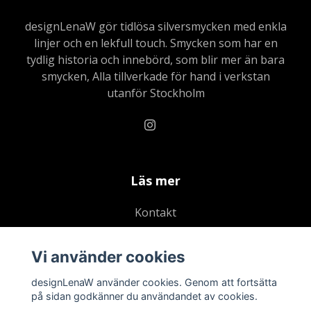
designLenaW gör tidlösa silversmycken med enkla
linjer och en lekfull touch. Smycken som har en
tydlig historia och innebörd, som blir mer än bara
smycken, Alla tillverkade för hand i verkstan
utanför Stockholm
Läs mer
Kontakt
Köpvillkor
Vi använder cookies
Dataskydds & Integritetspolicy
Aktuella Events
designLenaW använder cookies. Genom att fortsätta
på sidan godkänner du användandet av cookies.
Blogg