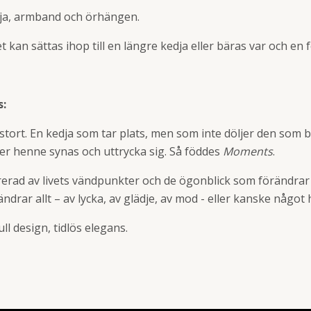
edja, armband och örhängen.
kan sättas ihop till en längre kedja eller bäras var och en f
:
 stort. En kedja som tar plats, men som inte döljer den som b
ter henne synas och uttrycka sig. Så föddes
Moments
.
irerad av livets vändpunkter och de ögonblick som förändrar
drar allt – av lycka, av glädje, av mod - eller kanske något 
ll design, tidlös elegans.