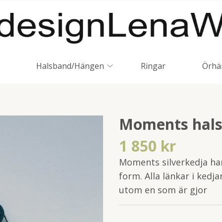
Halsband/Hängen
Ringar
Örhä
Moments hals
1 850 kr
Moments silverkedja ha
form. Alla länkar i kedja
utom en som är gjor