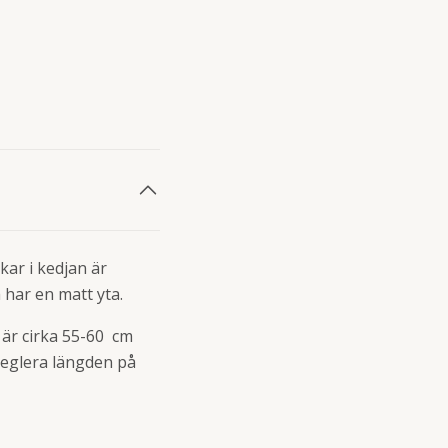
kar i kedjan är
 har en matt yta.
 är cirka 55-60 cm
l reglera längden på