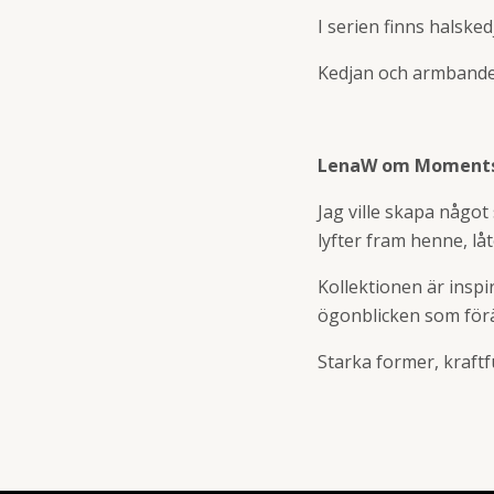
I serien finns halsk
Kedjan och armbandet 
LenaW om Moments
Jag ville skapa något
lyfter fram henne, lå
Kollektionen är insp
ögonblicken som förän
Starka former, kraftfu