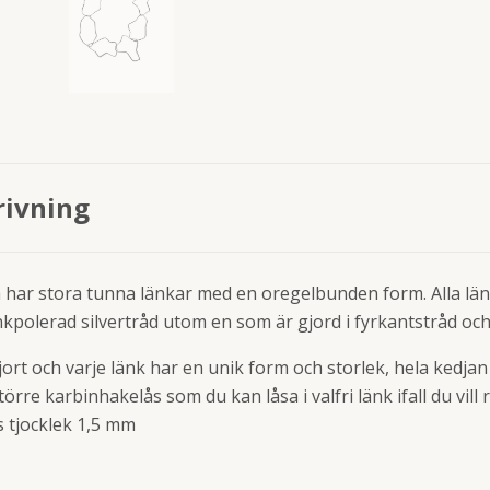
rivning
a har stora tunna länkar med en oregelbunden form. Alla län
ankpolerad silvertråd utom en som är gjord i fyrkantstråd och
rt och varje länk har en unik form och storlek, hela kedjan
större karbinhakelås som du kan låsa i valfri länk ifall du vil
s tjocklek 1,5 mm