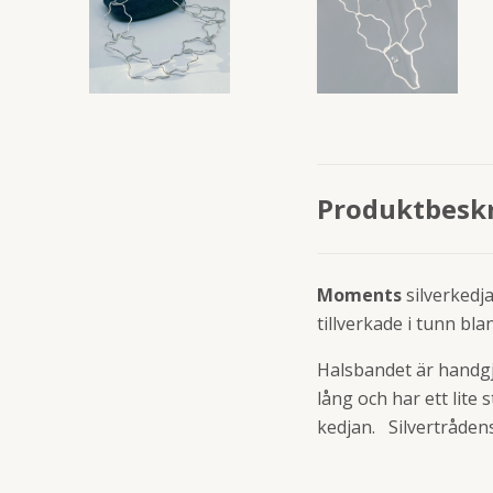
Produktbesk
Moments
silverkedj
tillverkade i tunn bl
Halsbandet är handgjo
lång och har ett lite 
kedjan. Silvertråden