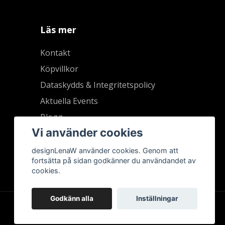
Läs mer
Kontakt
Köpvillkor
Dataskydds & Integritetspolicy
Aktuella Events
Blogg
Vi använder cookies
designLenaW använder cookies. Genom att
fortsätta på sidan godkänner du användandet av
cookies.
Godkänn alla
Inställningar