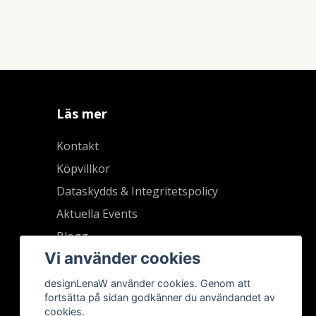
Läs mer
Kontakt
Köpvillkor
Dataskydds & Integritetspolicy
Aktuella Events
Blogg
Vi använder cookies
designLenaW använder cookies. Genom att
fortsätta på sidan godkänner du användandet av
cookies.