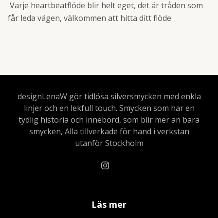
Varje heartbeatflöde blir helt eget, det är tråden som
får leda vägen, välkommen att hitta ditt flöde
designLenaW gör tidlösa silversmycken med enkla
linjer och en lekfull touch. Smycken som har en
tydlig historia och innebörd, som blir mer än bara
smycken, Alla tillverkade för hand i verkstan
utanför Stockholm
Läs mer